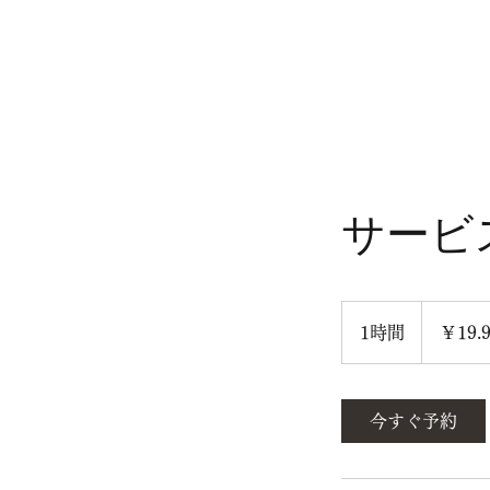
サービ
19.99
円
1時間
1
￥19.
時
今すぐ予約